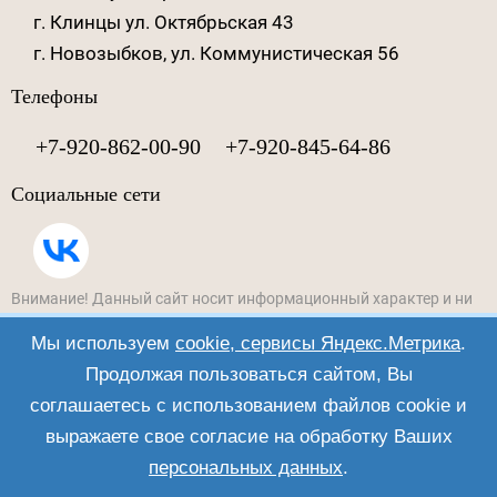
г. Клинцы ул. Октябрьская 43
г. Новозыбков, ул. Коммунистическая 56
Телефоны
+7-920-862-00-90
+7-920-845-64-86
Социальные сети
Внимание! Данный сайт носит информационный характер и ни
при каких условиях не является публичной офертой, которая
Мы используем
cookie, сервисы Яндекс.Метрика
.
определяется положениями Статьи 437 (2) Гражданского
кодекса РФ.
Продолжая пользоваться сайтом, Вы
Мы используем
cookie, сервисы Яндекс.Метрика
. Продолжая
соглашаетесь с использованием файлов cookie и
пользоваться сайтом, Вы соглашаетесь с использованием
выражаете свое согласие на обработку Ваших
файлов cookie и выражаете свое согласие на обработку Ваших
персональных данных
.
персональных данных
.